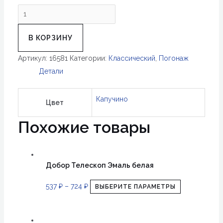
Количество
товара
Коробка
В КОРЗИНУ
Сканди
Артикул:
16581
Категории:
Классический
,
Погонаж
70х26,
Детали
Капучино,
45°
Капучино
(2,5
Цвет
шт
Похожие товары
Комплект)
+
2
Добор Телескоп Эмаль белая
Петли
+
537
₽
–
724
₽
ВЫБЕРИТЕ ПАРАМЕТРЫ
Стяжки
+
Ответка