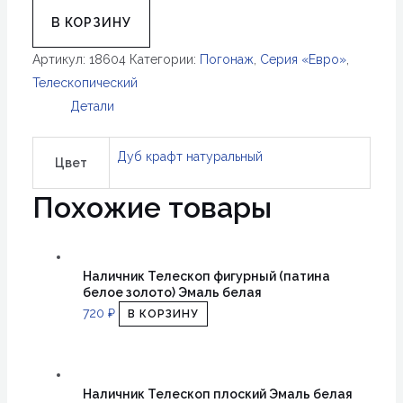
Коробка
В КОРЗИНУ
Телескоп
Артикул:
18604
Категории:
Погонаж
,
Серия «Евро»
,
с
Телескопический
уплотнителем
Детали
Дуб
крафт
Дуб крафт натуральный
натуральный
Цвет
Похожие товары
Наличник Телескоп фигурный (патина
белое золото) Эмаль белая
720
₽
В КОРЗИНУ
Наличник Телескоп плоский Эмаль белая