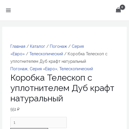
Перейти
к
MAIN
содержимому
MENU
Главная
/
Каталог
/
Погонаж
/
Серия
«Евро»
/
Телескопический
/ Коробка Телескоп с
уплотнителем Дуб крафт натуральный
Погонаж
,
Серия «Евро»
,
Телескопический
Коробка Телескоп с
уплотнителем Дуб крафт
натуральный
551
₽
Количество
товара