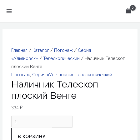
Перейти
к
MAIN
содержимому
MENU
Главная
/
Каталог
/
Погонаж
/
Серия
«Ульяновск»
/
Телескопический
/ Наличник Телескоп
плоский Венге
Погонаж
,
Серия «Ульяновск»
,
Телескопический
Наличник Телескоп
плоский Венге
334
₽
Количество
товара
Наличник
В КОРЗИНУ